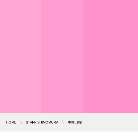
HOME
STAFF SHIMOMURA
中井 理華