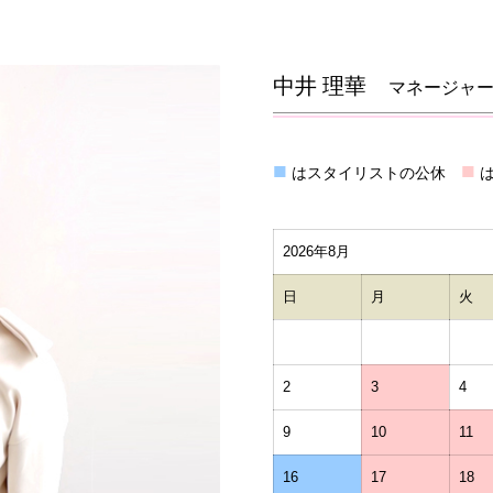
中井 理華
マネージャ
■
■
はスタイリストの公休
は
2026年8月
日
月
火
2
3
4
9
10
11
16
17
18