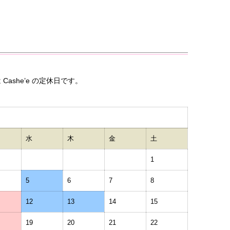
ー
 Cashe’e の定休日です。
水
木
金
土
1
5
6
7
8
12
13
14
15
19
20
21
22