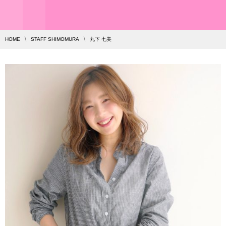
HOME
STAFF SHIMOMURA
丸下 七美